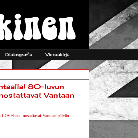
Diskografia
Vieraskirja
ntaalla! 80-luvun
 nostattavat Vantaan
 ja LOVEband nostattavat Vantaan päivän