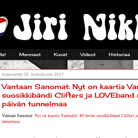
le!
Menneet
Kuvat
Videot
Historiaa
maanantai 15. toukokuuta 2017
Vantaan Sanomat: Nyt on kaartia Va
suosikkibändi Clifters ja LOVEband
päivän tunnelmaa
Vantaan Sanomat:
Nyt on kaartia Vantaalla! 80-luvun suosikkibändi Clifters
tunnelmaa