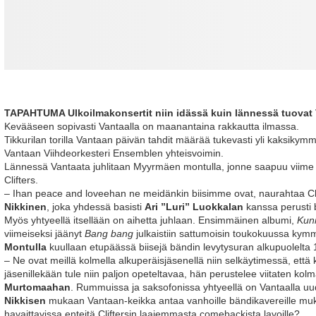
TAPAHTUMA Ulkoilmakonsertit niin idässä kuin lännessä tuovat V
Kevääseen sopivasti Vantaalla on maanantaina rakkautta ilmassa.
Tikkurilan torilla Vantaan päivän tahdit määrää tukevasti yli kaksi
Vantaan Viihdeorkesteri Ensemblen yhteisvoimin.
Lännessä Vantaata juhlitaan Myyrmäen montulla, jonne saapuu viime v
Clifters.
– Ihan peace and loveehan ne meidänkin biisimme ovat, naurahtaa Clift
Nikkinen
, joka yhdessä basisti
Ari ”Luri” Luokkalan
kanssa perusti
Myös yhtyeellä itsellään on aihetta juhlaan. Ensimmäinen albumi,
Kun
viimeiseksi jäänyt
Bang bang
julkaistiin sattumoisin toukokuussa kymm
Montulla
kuullaan etupäässä biisejä bändin levytysuran alkupuolelta 
– Ne ovat meillä kolmella alkuperäisjäsenellä niin selkäytimessä, että k
jäsenillekään tule niin paljon opeteltavaa, hän perustelee viitaten kolma
Murtomaahan
. Rummuissa ja saksofonissa yhtyeellä on Vantaalla uu
Nikkisen
mukaan Vantaan-keikka antaa vanhoille bändikavereille mu
havaittavissa enteitä Cliftersin laajemmasta comebackista lavoille?