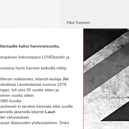
Päivi Tuovinen
antaalle kaksi harvinaisuutta.
kymmenpäinen kokoonpano LOVEbandin ja
uosina hyvin harvoin keikoilla nähty
ersin nokkamies, kitaristi-laulaja
Jiri
 bändinsä Länsimäessä vuonna 1979.
ingas
, tuli ulos 30 vuotta sitten ja
enen vuotta sitten.
1980-luvulta.
auheasti ei tarvitse treenata eikä uusille
nnella jäsenellä kitaristi
Lauri
det vahvistukset.
kavan tilaisuuden yhdessäoloon. Onko