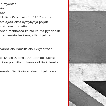
nen myöntää.
ain.
seen.
Edellisestä ehti vierähtää 17 vuotta.
sta ajatuksista syntynyt ja paljon
uvituksen tuotetta.
i tähän mennessä kolme kautta pyörineen
harvinaista herkkua, sillä ohjelman
.
vanhoista klassikoista nykypäivään
ti sivuaisi Suomi 100 -teemaa. Kaikki
itä on poimittu mukaan kaikilta kolmelta
n muuta. Se oli viime talven ohjelmassa