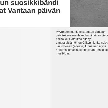
uvun suosikkibändi
at Vantaan päivän
Myyrmäen montulle saadaan Vantaan
päivänä maanantaina harvinainen viera
pitkää keikkataukoa pitänyt
vantaalaislähtöinen Clifters, jonka nok
Jiri Nikkinen (edessä) tunnetaan myös
horjumattomasta suhteestaan Beatlesi
musiikkiin.