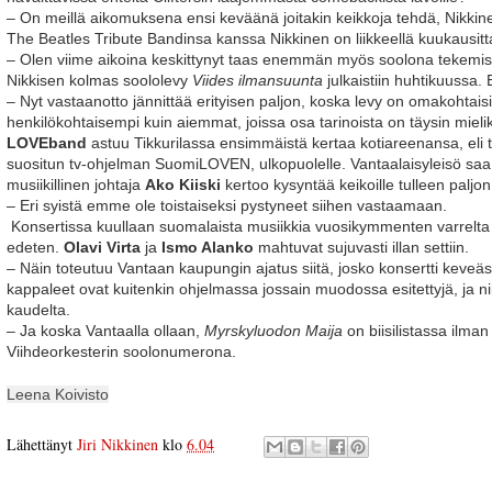
– On meillä aikomuksena ensi keväänä joitakin keikkoja tehdä, Nikki
The Beatles Tribute Bandinsa kanssa Nikkinen on liikkeellä kuukausitt
– Olen viime aikoina keskittynyt taas enemmän myös soolona tekemi
Nikkisen kolmas soololevy
Viides ilmansuunta
julkaistiin huhtikuussa. 
– Nyt vastaanotto jännittää erityisen paljon, koska levy on omakohtaisi
henkilökohtaisempi kuin aiemmat, joissa osa tarinoista on täysin mielik
LOVEband
astuu Tikkurilassa ensimmäistä kertaa kotiareenansa, el
suositun tv-ohjelman SuomiLOVEN, ulkopuolelle. Vantaalaisyleisö saa 
musiikillinen johtaja
Ako Kiiski
kertoo kysyntää keikoille tulleen paljon
– Eri syistä emme ole toistaiseksi pystyneet siihen vastaamaan.
Konsertissa kuullaan suomalaista musiikkia vuosikymmenten varrelta 
edeten.
Olavi Virta
ja
Ismo Alanko
mahtuvat sujuvasti illan settiin.
– Näin toteutuu Vantaan kaupungin ajatus siitä, josko konsertti keveäs
kappaleet ovat kuitenkin ohjelmassa jossain muodossa esitettyjä, ja ni
kaudelta.
– Ja koska Vantaalla ollaan,
Myrskyluodon Maija
on biisilistassa ilma
Viihdeorkesterin soolonumerona.
Leena Koivisto
Lähettänyt
Jiri Nikkinen
klo
6.04